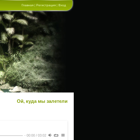
Главная
|
Регистрация
|
Вход
Ой, куда мы залетели
-
00:00
/
03:02