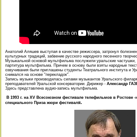
Анатолий Аляшев выступая в качестве режиссера, затронул болезне
культурных традиций, забвение русского народного песенного творче
Музыкальной основой мультфильма послужили уральские частушки, н
партитура мультфильма. Причем в основу были взяты народные текст
озвучивания были приглашены студенты Театрального института и У
снимался на основе "перекладок".
Запись музыки производилась силами музыкантов Уральского филарм
преподавателей Уральской консерватории. Дирижер -
Александр ГА
Здесь представлена аудио-запись мультфильма.
В 1993 г. на XV Всесоюзном фестивале телефильмов в Ростове 
я.
специального Приза жюри фестивал