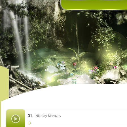
В
01
- Nikolay Morozov