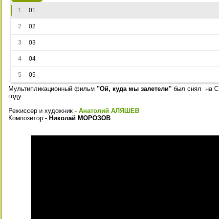
1
01
2
02
3
03
4
04
5
05
Мультипликационный фильм
"Ой, куда мы залетели"
был снял на Св
году.
Режиссер и художник -
Анатолий АЛЯШЕВ
Композитор -
Николай МОРОЗОВ