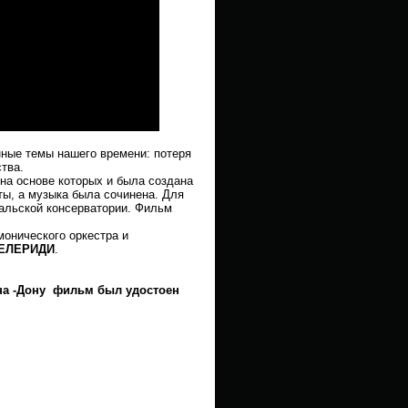
нные темы нашего времени: потеря
ства.
а основе которых и была создана
ы, а музыка была сочинена. Для
ральской консерватории. Фильм
онического оркестра и
ЗЕЛЕРИДИ
.
-на -Дону фильм был удостоен