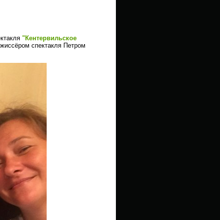
ктакля
"Кентервильское
ежиссёром спектакля Петром