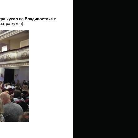
тра кукол
во
Владивостоке
с
еатра кукол).