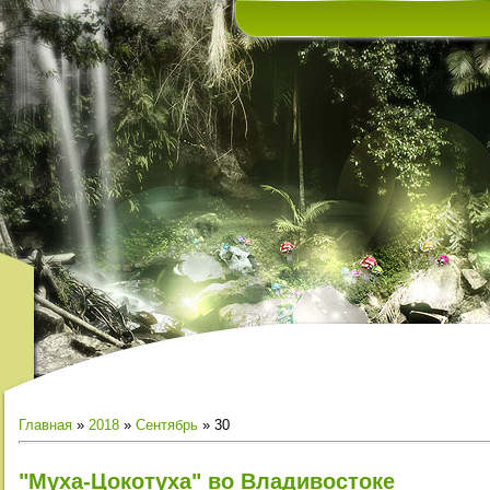
В
Главная
»
2018
»
Сентябрь
»
30
"Муха-Цокотуха" во Владивостоке