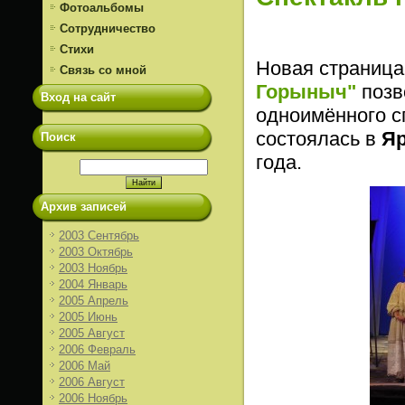
Фотоальбомы
Сотрудничество
Стихи
Новая страница
Связь со мной
Горыныч"
позв
Вход на сайт
одноимённого с
состоялась в
Яр
Поиск
года.
Архив записей
2003 Сентябрь
2003 Октябрь
2003 Ноябрь
2004 Январь
2005 Апрель
2005 Июнь
2005 Август
2006 Февраль
2006 Май
2006 Август
2006 Ноябрь