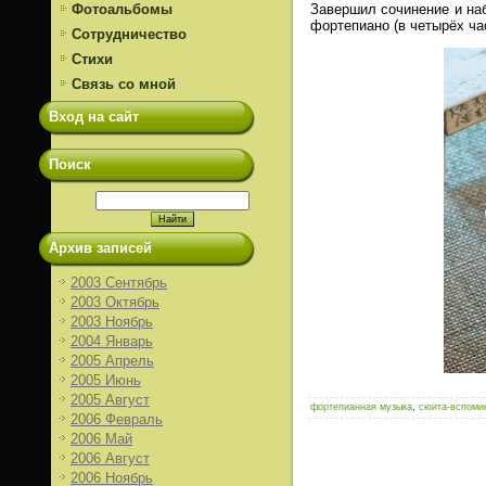
Завершил сочинение и наб
Фотоальбомы
фортепиано (в четырёх ча
Сотрудничество
Стихи
Связь со мной
Вход на сайт
Поиск
Архив записей
2003 Сентябрь
2003 Октябрь
2003 Ноябрь
2004 Январь
2005 Апрель
2005 Июнь
2005 Август
фортепианная музыка
,
сюита-вспоми
2006 Февраль
2006 Май
2006 Август
2006 Ноябрь