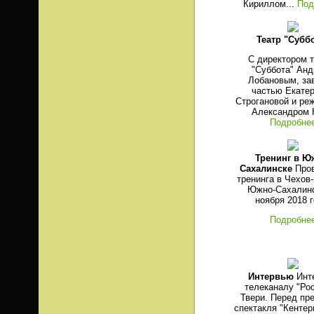
Кириллом...
Под
Театр "Субб
С директором 
"Суббота" Ан
Лобановым, зав
частью Екате
Строгановой и ре
Александром К
Подробне
Тренинг в Ю
Сахалинске
Про
тренинга в Чехов-
Южно-Сахалинс
ноября 2018 г
Подробне
Интервью
Инт
телеканалу "Рос
Твери. Перед пр
спектакля "Кенте