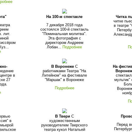
робнее
ота"
На 100-м спектакле
Читка п
читке пье
театра
7 декабря 2018 года
в театре 
дреем
состоялся 100-й спектакль
Петербу
. лит.
"Поминальная молитва".
Александр
риной
Эта фотография с
жиссёром
директором Андреем
уз...
Лобан...
Подробнее
П
е
жно-
В Воронеже
С
На фести
ведение
работниками Театра "На
Вороне
центре в
Литейном" на фестивале
спектакл
ке 27
"Маршак" в Воронеже
мультик" 
ода.
Бол
Подробнее
Воронеж
е
ноябр
П
ервью
В Твери
С
Пров
сия" в
художественным
Перед в
емьерой
руководителем Тверского
Петербург
рвильское
театра кукол Натальей