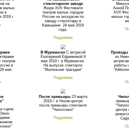
ов на
стеклотарном заводе
Минуси
ов малых
Жюри XVII Фестиваля
Анной П
ии в
театров малых городов
XVII Фес
 2019 г.
России на экскурсии по
малых гор
заводу стеклотары в
ма
е
Камышине. 24 мая 2019
П
года.
Подробнее
ёрами
В Мурманске
С актрисой
Проводы
актёрами
Екатериной Ефремовой 9
из Нижн
 театров
мая 2019 г. в Мурманске.
актрисам
оссии в
На выпуске спектакля
работы 
 29 мая
"Маленькие трагедии"
"Айболит
Подробнее
е
П
ре
После премьеры
23 марта
Чипо
о"
2019 г. в Чехов-центре
премье
после премьеры спектакля
"Чиполл
на сцене
"Чиполлино"
центре 
(Южно-
режисс
 время
Подробнее
Сид
ожником
оллино"
П