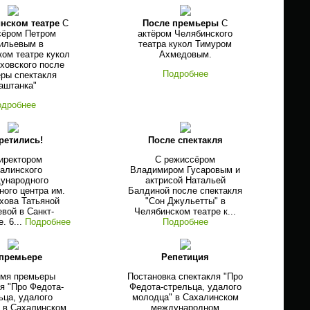
нском театре
С
После премьеры
С
сёром Петром
актёром Челябинского
ильевым в
театра кукол Тимуром
ом театре кукол
Ахмедовым.
ховского после
Подробнее
ры спектакля
аштанка"
одробнее
ретились!
После спектакля
иректором
С режиссёром
алинского
Владимиром Гусаровым и
ународного
актрисой Натальей
ного центра им.
Балдиной после спектакля
хова Татьяной
"Сон Джульетты" в
вой в Санкт-
Челябинском театре к...
. 6...
Подробнее
Подробнее
 премьере
Репетиция
емя премьеры
Постановка спектакля "Про
я "Про Федота-
Федота-стрельца, удалого
ьца, удалого
молодца" в Сахалинском
 в Сахалинском
международном