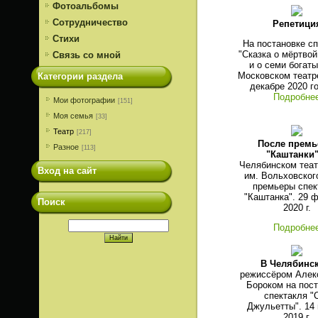
Фотоальбомы
Сотрудничество
Репетици
Стихи
На постановке с
"Сказка о мёртвой
Связь со мной
и о семи богаты
Московском театр
Категории раздела
декабре 2020 го
Подробне
Мои фотографии
[151]
Моя семья
[33]
Театр
[217]
После прем
Разное
[113]
"Каштанки
Челябинском теат
Вход на сайт
им. Вольховског
премьеры спек
"Каштанка". 29 
Поиск
2020 г.
Подробне
В Челябинс
режиссёром Алек
Бороком на пос
спектакля "
Джульетты". 14
2019 г.