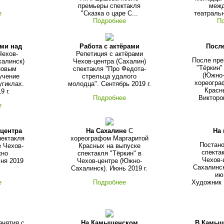
премьеры спектакля
меж
е
"Сказка о царе С...
театральн
Подробнее
П
ами над
Работа с актёрами
Посл
ехов-
Репетиция с актёрами
После пре
халинск)
Чехов-центра (Сахалин)
"Тёркин"
новым
спектакля "Про Федота-
(Южно-
учение
стрельца удалого
хореогра
угиклах.
молодца". Сентябрь 2019 г.
Красн
9 г.
Подробнее
Викторо
е
-центра
На Сахалине
С
На
пектакля
хореографом Маргаритой
Постано
е Чехов-
Красных на выпуске
спекта
жно
спектакля "Тёркин" в
Чехов-
юня 2019
Чехов-центре (Южно-
Сахалинск
Сахалинск). Июнь 2019 г.
ию
е
Подробнее
Художник 
нятия с
На Камышенском
В Камы