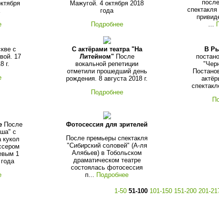
после
октября
Мажугой. 4 октября 2018
спектакля
года
привиде
е
Подробнее
...
кве с
С актёрами театра "На
В Р
вой. 17
Литейном"
После
постано
8 г.
вокальной репетиции
"Черн
отметили прошедший день
Постанов
е
рождения. 8 августа 2018 г.
актёр
спектакл
Подробнее
П
е
После
Фотосессия для зрителей
вша" с
После премьеры спектакля
а кукол
"Сибирский соловей" (А-ля
ссером
Алябьев) в Тобольском
евым 1
драматическом театре
 года
состоялась фотосессия
е
п...
Подробнее
1-50
51-100
101-150
151-200
201-21