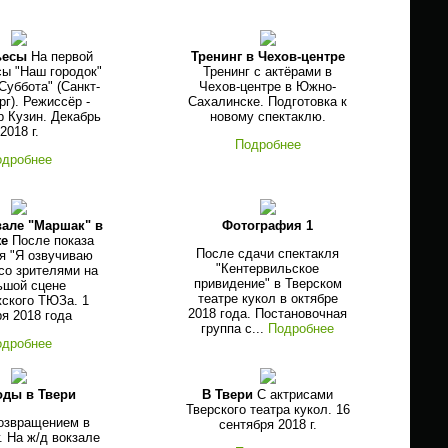
ьесы
На первой
Тренинг в Чехов-центре
сы "Наш городок"
Тренинг с актёрами в
"Суббота" (Санкт-
Чехов-центре в Южно-
рг). Режиссёр -
Сахалинске. Подготовка к
 Кузин. Декабрь
новому спектаклю.
2018 г.
Подробнее
одробнее
вале "Маршак" в
Фотография 1
же
После показа
После сдачи спектакля
я "Я озвучиваю
"Кентервильское
со зрителями на
привидение" в Тверском
ьшой сцене
театре кукол в октябре
ского ТЮЗа. 1
2018 года. Постановочная
я 2018 года
группа с...
Подробнее
одробнее
оды в Твери
В Твери
С актрисами
Тверского театра кукол. 16
озвращением в
сентября 2018 г.
. На ж/д вокзале