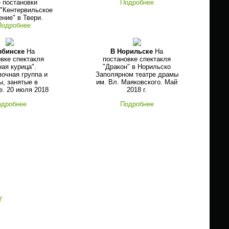
 постановки
Подробнее
 "Кентервильское
ние" в Твери.
Подробнее
ыбинске
На
В Норильске
На
вке спектакля
постановке спектакля
ая курица".
"Дракон" в Норильско
очная группа и
Заполярном театре драмы
ы, занятые в
им. Вл. Маяковского. Май
е. 20 июля 2018
2018 г.
одробнее
Подробнее
7