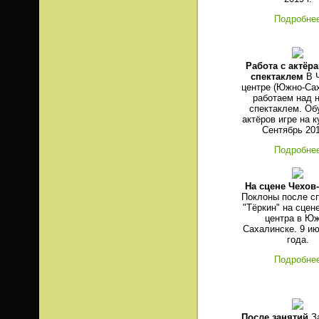
Подробне
Работа с актёр
спектаклем
В Ч
центре (Южно-Са
работаем над 
спектаклем. Об
актёров игре на к
Сентябрь 201
Подробне
На сцене Чехов
Поклоны после с
"Тёркин" на сцен
центра в Ю
Сахалинске. 9 и
года.
Подробне
После занятий
За