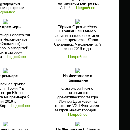
дународном
театральном центре им.
ом центре им....
А.П. Ч...
Подробнее
одробнее
е премьеры
Тёркин
С режиссёром
Евгением Зиминым у
мьеры спектакля
афиши нашего спектакля
 в Чехов-центре
после премьеры. Южно-
Сахалинск) с
Сахалинск. Чехов-центр. 9
фом Маргаритой
июня 2019 года.
ых и актёром
м...
Подробнее
Подробнее
 премьере
На Фестивале в
Камышине
вочная группа
кля "Тёркин" в
С актрисой Нижне-
центре Южно-
Тагильского
а на премьере 9
драматического театра
ня 2019 г.
Ириной Цветковой на
Кир...
Подробнее
открытии VXII Фестиваля
театров малых городов ...
Подробнее
шине
С актрисой
На Фестивале
С Ольгой