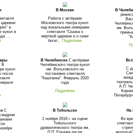
я
В Москве
В Челяби
режис
пектакля
Работа с актёрами
Вас
 царевне
Московского театра кукол
Челябинск
рях" в
над вокальными номерами
им. Воль
е кукол в
спектакля "Сказка о
премье
да. ...
мёртвой царевне и о семи
"К
е
богат...
Подробнее
П
ьеры
В Челябинске
С актёрами
Вст
"
В
Челябинского театра кукол
С д
ре кукол
им. Вольховского на
Сах
о после
постановке спектакля
межд
такля
"Каштанка". Февраль 2020
театраль
февраля
года
А.П. Че
Подробнее
Корнее
е
Петербурге
ке
С
В Тобольске
На
сандром
2 ноября 2019 г. на сцене
Во вр
тановке
Тобольского
спектакл
Сон
драматического театра им.
стрел
 ноября
П.П. Ершова после
молодца"