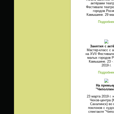
актёрами театр
Фестивале театр
городов Роси
Камышине. 29 мая
Подробне
Занятия с акт
Мастер-класс с 
на XVII Фестивале
малых городов Р
Камышине. 23 -
2019 г.
Подробне
На премье
"Чиполлин
23 марта 2019 г. 
Чехов-центра 
Сахалинск) во
поклонов с худ
спектакля "Чип