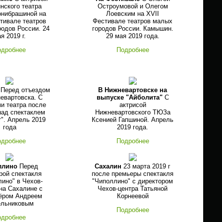
нского театра
Остроумовой и Олегом
онибрашиной на
Лоевским на XVII
тивале театров
Фестивале театров малых
одов России. 24
городов России. Камышин.
я 2019 г.
29 мая 2019 года.
одробнее
Подробнее
Перед отъездом
В Нижневартовске на
евартовска. С
выпуске "Айболита"
С
и театра после
актрисой
над спектаклем
Нижневартовского ТЮЗа
". Апрель 2019
Ксенией Гапшиной. Апрель
года
2019 года.
одробнее
Подробнее
ллино
Перед
Сахалин
23 марта 2019 г
рой спектакля
после премьеры спектакля
ино" в Чехов-
"Чиполлино" с директором
на Сахалине с
Чехов-центра Татьяной
ёром Андреем
Корнеевой
ельниковым
Подробнее
одробнее