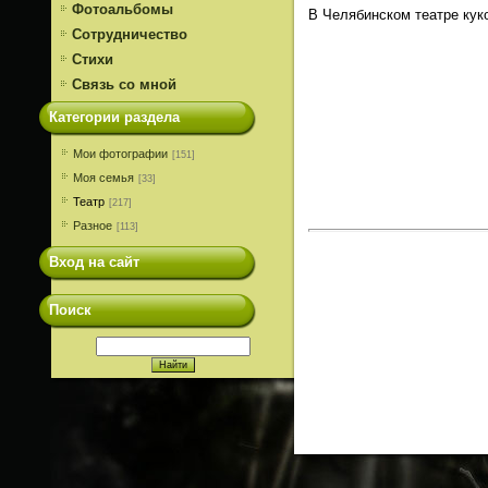
Фотоальбомы
В Челябинском театре куко
Сотрудничество
Стихи
Связь со мной
Категории раздела
Мои фотографии
[151]
Моя семья
[33]
Театр
[217]
Разное
[113]
Вход на сайт
Поиск